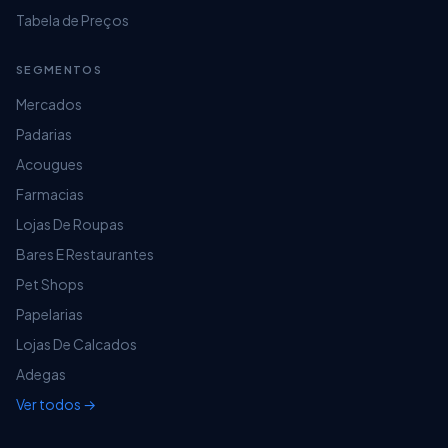
Tabela de Preços
SEGMENTOS
Mercados
Padarias
Acougues
Farmacias
Lojas De Roupas
Bares E Restaurantes
Pet Shops
Papelarias
Lojas De Calcados
Adegas
Ver todos →