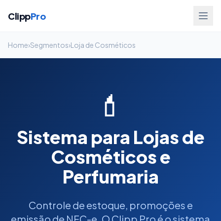
Clipp
Pro
Home
›
Segmentos
›
Loja de Cosméticos
💄
Sistema para Lojas de
Cosméticos e
Perfumaria
Controle de estoque, promoções e
emissão de NFC-e. O Clipp Pro é o sistema