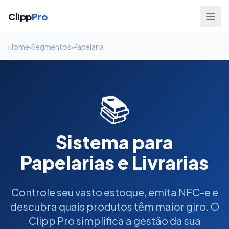
Clipp
Pro
Home
›
Segmentos
›
Papelaria
📚
Sistema para
Papelarias e Livrarias
Controle seu vasto estoque, emita NFC-e e
descubra quais produtos têm maior giro. O
Clipp Pro simplifica a gestão da sua