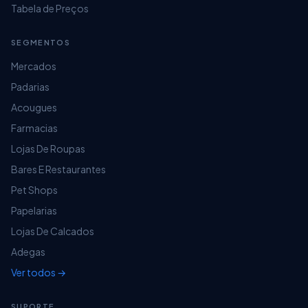
Tabela de Preços
SEGMENTOS
Mercados
Padarias
Acougues
Farmacias
Lojas De Roupas
Bares E Restaurantes
Pet Shops
Papelarias
Lojas De Calcados
Adegas
Ver todos →
SUPORTE