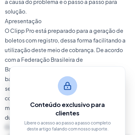
a causa do problema e o passo a passo para
solução.
Apresentação
O Clipp Pro está preparado para a geração de
boletos com registro, dessa forma facilitando a
utilização deste meio de cobrança. De acordo
com a Federação Brasileira de
Bancos(FEBRABAN) desde 01.06.2015, a rede
bancária deixou de ofertar o produto cobrança
sem registro, ou seja, os novos contratos de
cobrança bancária somente serão feitos por
Conteúdo exclusivo para
meio de cobrança registrada. Em caso de
clientes
dúvidas consulte sua Agência Bancária.
Libere o acesso ao passo a passo completo
O que é um boleto com registro?
deste artigo falando com nosso suporte.