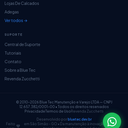
Lojas De Calcados
Adegas
Ver todos →
SUPORTE
Central de Suporte
Tutoriais
Contato
Sobre a Blue Tec
Revenda Zucchetti
© 2010–2026 Blue Tec Manutenção e Varejo LTDA — CNPJ
12.657.382/0001-00 • Todos os direitos reservados
Privacidade
Termos de Uso
Revenda Zucchetti
Desenvolvido por
bluetec.dev.br
Feito
em São Simão - GO • Da manutenção à inovação: 16 anos
💙