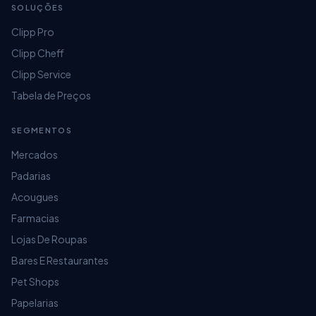
SOLUÇÕES
Clipp Pro
Clipp Cheff
Clipp Service
Tabela de Preços
SEGMENTOS
Mercados
Padarias
Acougues
Farmacias
Lojas De Roupas
Bares E Restaurantes
Pet Shops
Papelarias