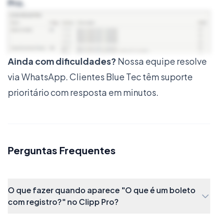
Pro.
Ainda com dificuldades?
Nossa equipe resolve
via WhatsApp. Clientes Blue Tec têm suporte
prioritário com resposta em minutos.
Ainda temos:
Banco SAFRA: Código 422, Carteira 1 e CNAB
Perguntas Frequentes
400.
Banco Cresol
Banco Unicred
O que fazer quando aparece "O que é um boleto
Banco Banestes
com registro?" no Clipp Pro?