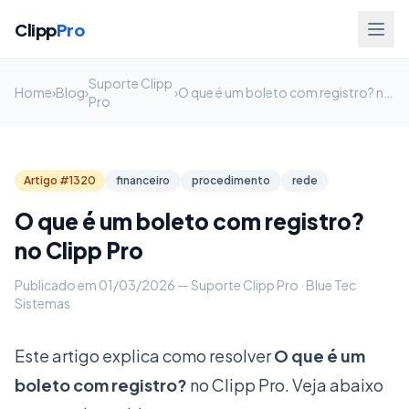
Clipp
Pro
Suporte Clipp
Home
›
Blog
›
›
O que é um boleto com registro? no Clipp Pro
Pro
Artigo #1320
financeiro
procedimento
rede
O que é um boleto com registro?
no Clipp Pro
Publicado em 01/03/2026 — Suporte Clipp Pro · Blue Tec
Sistemas
Este artigo explica como resolver
O que é um
boleto com registro?
no Clipp Pro. Veja abaixo