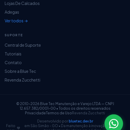
Lojas De Calcados
Adegas
Ver todos →
SUPORTE
Central de Suporte
Tutoriais
Será impresso o relatório do kit:
Contato
Sobre a Blue Tec
Revenda Zucchetti
© 2010–2026 Blue Tec Manutenção e Varejo LTDA — CNPJ
12.657.382/0001-00 • Todos os direitos reservados
Importando Kit para Nota de Venda
Privacidade
Termos de Uso
Revenda Zucchetti
Há possibilidade de importar o Kit para uma
Desenvolvido por
bluetec.dev.br
Feito
em São Simão - GO • Da manutenção à inovação: 16 anos
💙