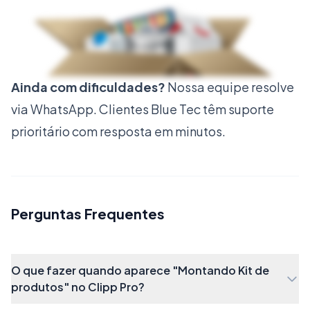
Ainda com dificuldades?
Nossa equipe resolve
via WhatsApp. Clientes Blue Tec têm suporte
prioritário com resposta em minutos.
Perguntas Frequentes
No campo
Nome Kit,
defina o nome do kit que
você está montando, no exemplo abaixo, uma
O que fazer quando aparece "Montando Kit de
produtos" no Clipp Pro?
cesta natalina.