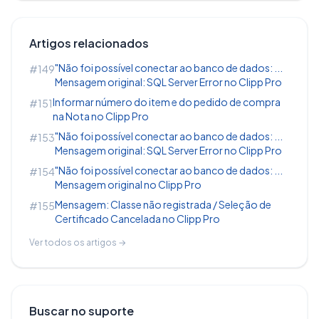
Feito o lançamento, clique no botão
Artigos relacionados
Será apresentado na tela as informações
lançadas:
"Não foi possível conectar ao banco de dados: ...
#149
Mensagem original: SQL Server Error no Clipp Pro
Informar número do item e do pedido de compra
#151
na Nota no Clipp Pro
"Não foi possível conectar ao banco de dados: ...
#153
Mensagem original: SQL Server Error no Clipp Pro
"Não foi possível conectar ao banco de dados: ...
#154
Mensagem original no Clipp Pro
Mensagem: Classe não registrada / Seleção de
#155
Certificado Cancelada no Clipp Pro
Ver todos os artigos →
Buscar no suporte