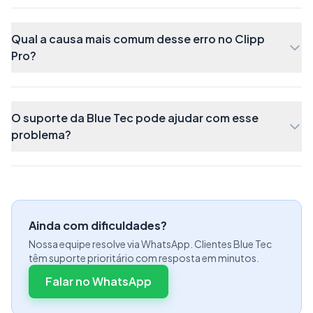
Qual a causa mais comum desse erro no Clipp
Pro?
Logo abaixo, inclua os produtos que irão compor
o kit, clicando no botão
Incluir.
O suporte da Blue Tec pode ajudar com esse
problema?
Digite o nome do produto que deseja incluir e
clique duas vezes sobre ele na listagem abaixo.
Ainda com dificuldades?
Nossa equipe resolve via WhatsApp. Clientes Blue Tec
têm suporte prioritário com resposta em minutos.
Falar no WhatsApp