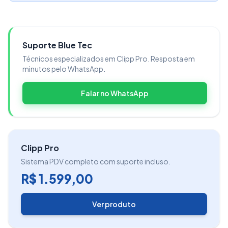
Suporte Blue Tec
Técnicos especializados em Clipp Pro. Resposta em
minutos pelo WhatsApp.
Escolha a quantidade e valor unitário do produto.
Falar no WhatsApp
Clipp Pro
Sistema PDV completo com suporte incluso.
R$ 1.599,00
Ver produto