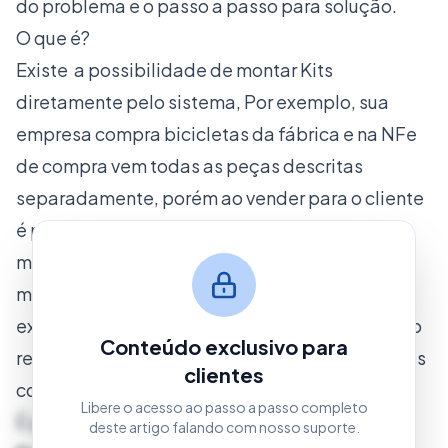
do problema e o passo a passo para solução.
O que é?
Existe a possibilidade de montar Kits
diretamente pelo sistema, Por exemplo, sua
empresa compra bicicletas da fábrica e na NFe
de compra vem todas as peças descritas
separadamente, porém ao vender para o cliente
é preciso vender o produto bicicleta, com a
montagem do Kit é possível unir as peças e
montar a bicicleta, que será o produto final. Um
exemplo que podemos citar também, é o uso do
Conteúdo exclusivo para
recurso para montar cestas, por exemplo, cestas
clientes
comemorativas ou mesmo cestas básicas.
Libere o acesso ao passo a passo completo
É possível importar o Kit para
NF-e
,
NFC-e
e
deste artigo falando com nosso suporte.