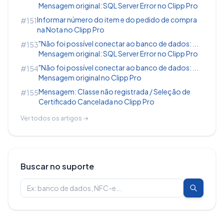
Mensagem original: SQL Server Error no Clipp Pro
No XML referente a nota emitida, será
Informar número do item e do pedido de compra
#151
na Nota no Clipp Pro
adicionada a TAG da Entrega;
"Não foi possível conectar ao banco de dados: ...
#153
Mensagem original: SQL Server Error no Clipp Pro
"Não foi possível conectar ao banco de dados: ...
#154
Mensagem original no Clipp Pro
Mensagem: Classe não registrada / Seleção de
#155
Certificado Cancelada no Clipp Pro
Ver todos os artigos →
TAGS: RETIRADA, LOCAL DE ENTREGA, LOCAL
Buscar no suporte
DE RETIRADA,