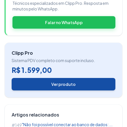
Local de Entrega
Técnicos especializados em Clipp Pro. Resposta em
minutos pelo WhatsApp.
Também é possível informar o
Local de
Entrega,
basta clicar na opção e lançar o
Falar no WhatsApp
cliente
(diferente da operação anterior onde é
vinculado um fornecedor, para esse processo é
necessário vincular um cliente previamente
Clipp Pro
cadastrado);
Sistema PDV completo com suporte incluso.
R$ 1.599,00
Ver produto
irá considerar o endereço deste para
preenchimento no DANFE;
Artigos relacionados
"Não foi possível conectar ao banco de dados: ...
#149