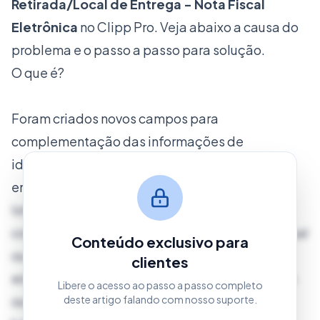
Retirada/Local de Entrega - Nota Fiscal
Eletrônica
no Clipp Pro. Veja abaixo a causa do
problema e o passo a passo para solução.
O que é?
Foram criados novos campos para
complementação das informações de
identificação do estabelecimento e do
endereço do local de entrega.
Isto acontece quando a mercadoria não está
com o Emitente e deve ser retirada em outro local
Conteúdo exclusivo para
ou então quando a mercadoria não deve ser
clientes
entregue no endereço do Destinatário, mas em
Libere o acesso ao passo a passo completo
outro local.
deste artigo falando com nosso suporte.