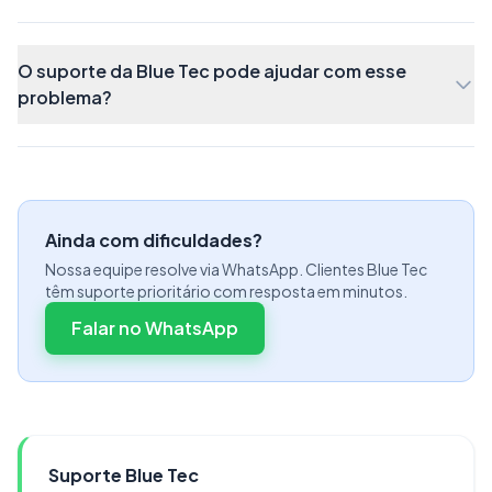
O suporte da Blue Tec pode ajudar com esse
Além disso, o XML contará com mais uma Tag, da
problema?
Retirada
:
Ainda com dificuldades?
Nossa equipe resolve via WhatsApp. Clientes Blue Tec
têm suporte prioritário com resposta em minutos.
Falar no WhatsApp
Suporte Blue Tec