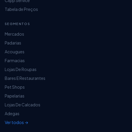
Clipp Service
Tabela de Preços
SEGMENTOS
Mercados
Padarias
Acougues
Farmacias
Lojas De Roupas
Bares E Restaurantes
Pet Shops
Papelarias
Lojas De Calcados
Adegas
Ver todos →