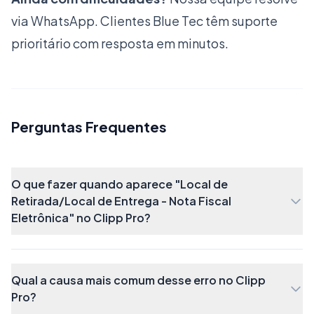
Será aberta a tela onde poderá lançar o
Local da
via WhatsApp. Clientes Blue Tec têm suporte
Retirada
, cadastrado previamente como
prioritário com resposta em minutos.
Fornecedor
no Clipp:
Perguntas Frequentes
Após lançar, clique em
OK.
O que fazer quando aparece "Local de
Após realizar todos os preenchimentos, poderá
Retirada/Local de Entrega - Nota Fiscal
finalizar e transmitir a nota. O DANFE sairá
Eletrônica" no Clipp Pro?
impresso com a informação do
Local de
Retirada
abaixo do
Destinatário/Remetente
,
Qual a causa mais comum desse erro no Clipp
conforme exemplo:
Pro?