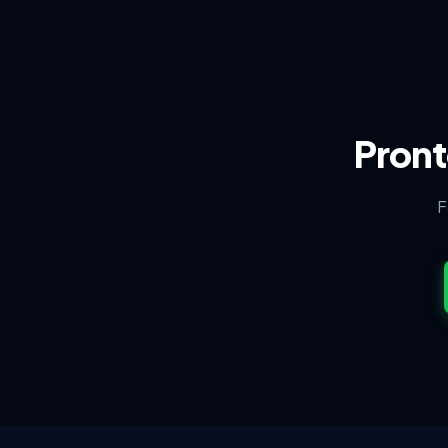
Pront
F