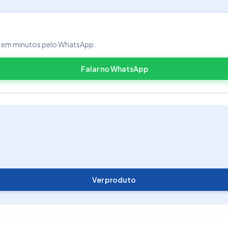
a do PAF-NFC-e:
ZUCCHETTI SOFTWARE E
a em minutos pelo WhatsApp.
Falar no WhatsApp
a do PAF-NFC-e:
ZUCCHETTI SOFTWARE E
Ver produto
entos.clipp.br@zucchetti.com