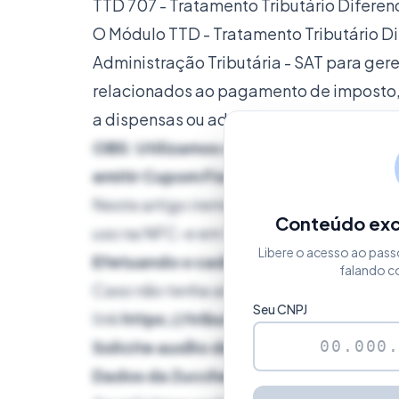
TTD 707 - Tratamento Tributário Diferen
O Módulo TTD - Tratamento Tributário Di
Administração Tributária - SAT para ger
relacionados ao pagamento de imposto, 
a dispensas ou adaptações referentes a
OBS: Utilizamos o método TTD 707, ond
emitir Cupom Fiscal e NFC-e.
Neste artigo iremos informar os dados da
Conteúdo excl
uso na NFC-e em SC
Libere o acesso ao pass
Efetuando o cadastro
falando c
Caso não tenha ainda cadastro, acesse 
Seu CNPJ
link
https://tributario.sef.sc.gov.br
Solicite auxílio de sua contabilidade 
Dados da Zucchetti Software e Sistem