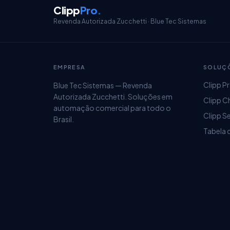
Clipp
Pro
.
Revenda Autorizada Zucchetti · Blue Tec Sistemas
EMPRESA
SOLUÇ
Clipp P
Blue Tec Sistemas — Revenda
Autorizada Zucchetti. Soluções em
Clipp C
automação comercial para todo o
Clipp S
Brasil.
Tabela 