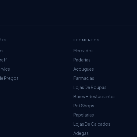
ÕES
SEGMENTOS
ro
Mercados
heff
Padarias
ervice
Acougues
de Preços
Farmacias
Lojas De Roupas
Bares E Restaurantes
Pet Shops
Papelarias
Lojas De Calcados
Adegas