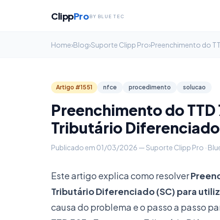
Clipp
Pro
BY BLUE TEC
Home
›
Blog
›
Suporte Clipp Pro
›
Artigo #1551
nfce
procedimento
solucao
Preenchimento do TTD 
Tributário Diferenciado 
Publicado em 01/03/2026 — Suporte Clipp Pro · Blu
Este artigo explica como resolver
Preenc
Tributário Diferenciado (SC) para util
causa do problema e o passo a passo pa