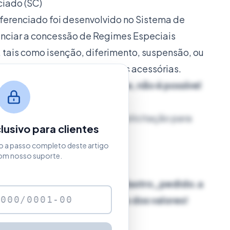
ciado (SC)
ferenciado foi desenvolvido no Sistema de
enciar a concessão de Regimes Especiais
tais como isenção, diferimento, suspensão, ou
o cumprimento de obrigações acessórias.
e só é possível emitir NFC-e, não é possível
 Zucchetti para adicionar a solicitação para
usivo para clientes
o a passo completo deste artigo
om nosso suporte.
o
/tax.Net/tax.net.ttd/res_cadastro_pedido.aspx
para o correto preenchimento dos valores!
as no Pedido