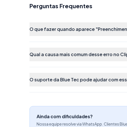
Perguntas Frequentes
VERSÃO DO PROGRAMA APLICATIVO F
Atenção! Caso você troque de sistema 
O que fazer quando aparece "Preenchimento
precisará solicitar a renúncia do TTD j
um novo TTD para o sistema em questã
Qual a causa mais comum desse erro no Cli
Preenchimento do termo de comprom
No cadastro também será solicitado o 
Efetue o download e preenchimento manu
O suporte da Blue Tec pode ajudar com es
faça o upload do arquivo.
Identificação do PAF-NFC-e:
Ainda com dificuldades?
Nossa equipe resolve via WhatsApp. Clientes Blu