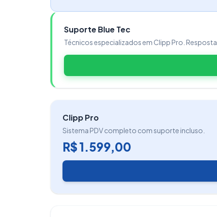
ClippPRO:
Razão social da empresa fornecedor
Suporte Blue Tec
SISTEMAS LTDA
Técnicos especializados em Clipp Pro. Respost
CNPJ:
03.916.076/0004-00
Nome Comercial:
CLIPP
Versão:
PRO
ZWEB:
Razão social da empresa fornecedor
Clipp Pro
Sistema PDV completo com suporte incluso.
SISTEMAS LTDA
R$ 1.599,00
CNPJ:
03.916.076/0004-00
Nome Comercial:
ZWEB
Versão:
02.00
Caso restem dúvidas, solicite no docum