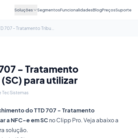
Soluções
Segmentos
Funcionalidades
Blog
Preços
Suporte
Preenchimento do TTD 707 - Tratamento Tributário Diferenciado (SC) para utilizar a NFC-... no Clipp Pro
707 - Tratamento
(SC) para utilizar
e Tec Sistemas
himento do TTD 707 - Tratamento
izar a NFC-e em SC
no Clipp Pro. Veja abaixo a
ra solução.