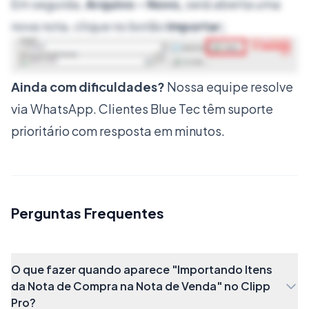
Em seguida,
Arquivo - Novo,
será aberta uma
nova nota, clique no botão
Importar;
Agora, marque a opção
Itens da Nota de
Ainda com dificuldades?
Nossa equipe resolve
Compra;
via WhatsApp. Clientes Blue Tec têm suporte
prioritário com resposta em minutos.
Em seguida, digite o número da nota de compra
que você deseja copiar os itens e clique no botão
Perguntas Frequentes
Selecionar
;
O que fazer quando aparece "Importando Itens
da Nota de Compra na Nota de Venda" no Clipp
Pro?