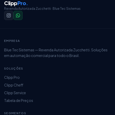
Clipp
Pro
.
Ajuste,
será apresentada a notificação
Revenda Autorizada Zucchetti · Blue Tec Sistemas
juntamente com a necessidade de efetuar o
backup;
EMPRESA
Blue Tec Sistemas — Revenda Autorizada Zucchetti. Soluções
em automação comercial para todo o Brasil.
SOLUÇÕES
Clipp Pro
Clipp Cheff
Clipp Service
Após o backup do sistema ser concluído, o ajuste
Tabela de Preços
estará completo;
SEGMENTOS