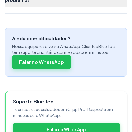
problema?
trabalho clique com o botão direito do mouse no
ClippStore
e em seguida,
Abrir local do
arquivo;
Ainda com dificuldades?
Nossa equipe resolve via WhatsApp. Clientes Blue Tec
têm suporte prioritário com resposta em minutos.
Falar no WhatsApp
Na pasta que abrirá, localize o
SupporClipp.exe,
clique com o botão direito no
Suporte Blue Tec
executável e em seguida
Executar como
Técnicos especializados em Clipp Pro. Resposta em
minutos pelo WhatsApp.
administrador;
Falar no WhatsApp