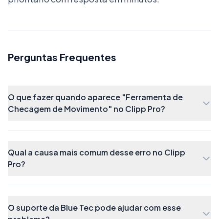
Perguntas Frequentes
O que fazer quando aparece "Ferramenta de
Após realizar a configuração, clique em
OK.
Checagem de Movimento" no Clipp Pro?
Realizando a checagem de movimento
ATENÇÃO! O Clipp Precisa estar FECHADO
Qual a causa mais comum desse erro no Clipp
Pro?
antes de iniciar o processo!
O suporte da Blue Tec pode ajudar com esse
Para acessar a ferramenta, na sua área de