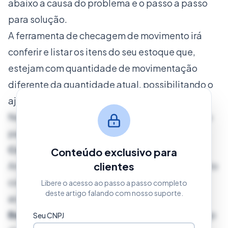
abaixo a causa do problema e o passo a passo
para solução.
A ferramenta de checagem de movimento irá
conferir e listar os itens do seu estoque que,
estejam com quantidade de movimentação
diferente da quantidade atual, possibilitando o
ajuste em massa.
Neste artigo iremos explicar o processo correto
para uso da ferramenta.
Configurando o Backup
Conteúdo exclusivo para
Antes de iniciar o uso da ferramenta é necessário
clientes
configurar o backup, para isso,
Libere o acesso ao passo a passo completo
deste artigo falando com nosso suporte.
acesse
Configurações - Parâmetros -
Backup
e escolha um local para gravar o backup
Seu CNPJ