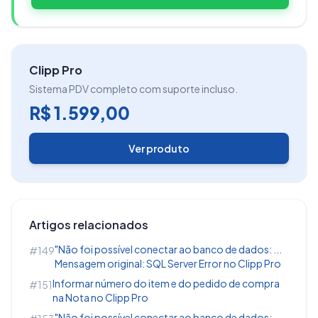
Clique em
Ferramentas - Checagem de
Clipp Pro
movimento
e informe a senha do supervisor;
Sistema PDV completo com suporte incluso.
R$ 1.599,00
Ver produto
Artigos relacionados
"Não foi possível conectar ao banco de dados: ...
#149
Mensagem original: SQL Server Error no Clipp Pro
Informar número do item e do pedido de compra
#151
na Nota no Clipp Pro
"Não foi possível conectar ao banco de dados: ...