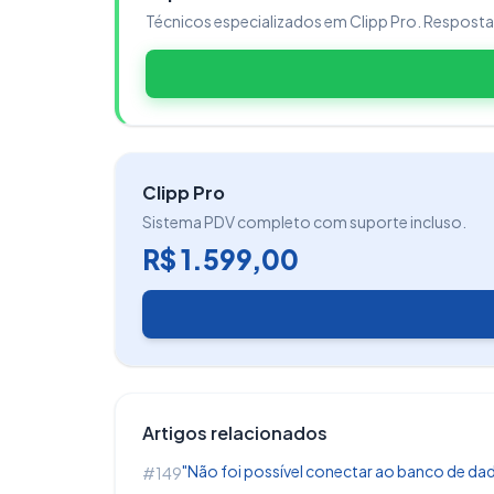
Técnicos especializados em Clipp Pro. Respost
Agora, feche todas as pastas e localize 
clique com o botão direito nele e em se
Clipp Pro
Sistema PDV completo com suporte incluso.
R$ 1.599,00
Clique com o botão direito em algum loc
substituir, poderá confirmar.
Em seguida, abra o sistema e trabalhe 
Artigos relacionados
"Não foi possível conectar ao banco de dado
#149