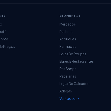
ÕES
SEGMENTOS
ro
Mercados
heff
Padarias
ervice
Acougues
de Preços
Farmacias
Lojas De Roupas
Bares E Restaurantes
Pet Shops
Papelarias
Lojas De Calcados
Adegas
Ver todos →