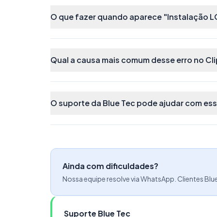
Em seguida, abra a pasta Clipp que for 
O que fazer quando aparece "Instalação L
automaticamente pela instalação feita n
Clipp.ini (ou apenas Clipp), clique com 
opção
Copiar;
Qual a causa mais comum desse erro no Cli
O suporte da Blue Tec pode ajudar com es
Ainda com dificuldades?
Nossa equipe resolve via WhatsApp. Clientes Blu
Suporte Blue Tec