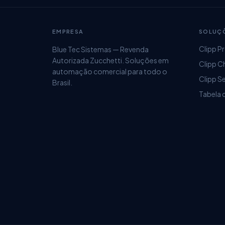
EMPRESA
SOLUÇ
Clipp P
Blue Tec Sistemas — Revenda
Autorizada Zucchetti. Soluções em
Clipp C
automação comercial para todo o
Clipp S
Brasil.
Tabela 