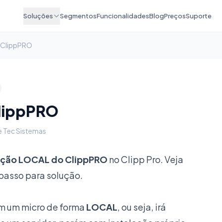
Soluções
Segmentos
Funcionalidades
Blog
Preços
Suporte
 ClippPRO
ClippPRO
e Tec Sistemas
ação LOCAL do ClippPRO
no Clipp Pro. Veja
passo para solução.
em um micro de forma
LOCAL
, ou seja, irá