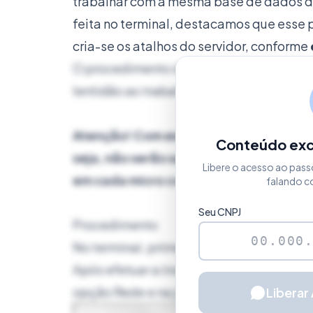
trabalhar com a mesma base de dados de
feita no terminal, destacamos que esse
cria-se os atalhos do servidor, conforme
O procedimento deste artigo é indicado
lentidão ao trabalhar com o atalho diret
Atenção! Com esse procedimento, tod
Conteúdo excl
seja, não serão salvos no servidor da 
Libere o acesso ao pass
em cada micro com instalação local.
falando c
Seu CNPJ
Procedimento
No terminal, primeiramente realize a
ins
Após efetuar a instalação do sistema, a
opção Rede e na janela que for aberta lo
Liberar