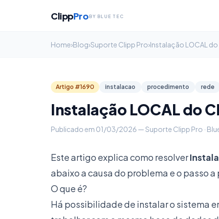
Clipp
Pro
BY BLUE TEC
Home
›
Blog
›
Suporte Clipp Pro
›
Instalação LOCAL do
Artigo #1690
instalacao
procedimento
rede
Instalação LOCAL do 
Publicado em 01/03/2026 — Suporte Clipp Pro · Blu
Este artigo explica como resolver
Instal
abaixo a causa do problema e o passo a 
O que é?
Há possibilidade de instalar o sistema 