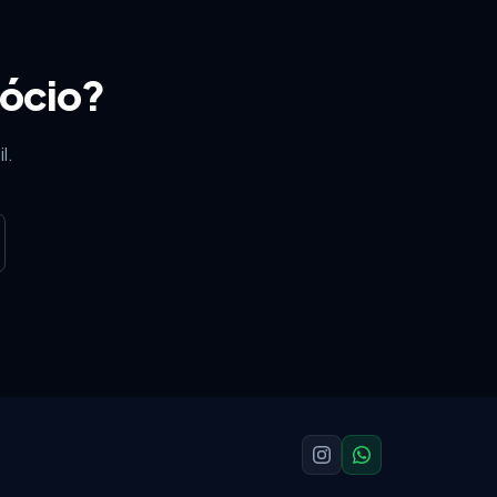
gócio?
l.