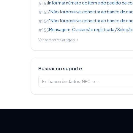
Informar número do item e do pedido de co
#151
"Não foi possível conectar ao banco de dado
#153
"Não foi possível conectar ao banco de dad
#154
Mensagem: Classe não registrada / Seleção
#155
Ver todos os artigos →
Buscar no suporte