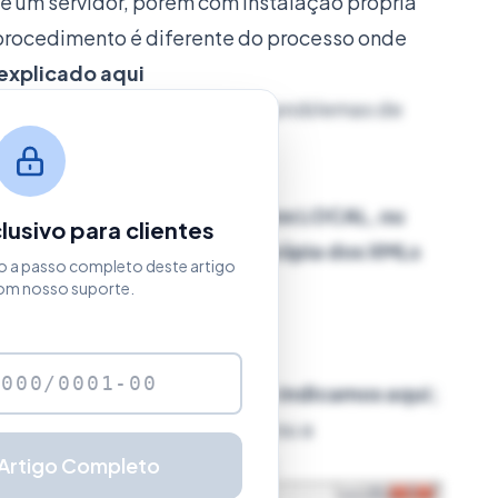
 um servidor, porém com instalação própria
 procedimento é diferente do processo onde
explicado aqui
 para clientes que enfrentam problemas de
o da rede.
os os XMLs/PDFs serão salvos LOCAL, ou
usivo para clientes
empresa. Terá que efetuar a cópia dos XMLs
o a passo completo deste artigo
om nosso suporte.
talação do sistema
conforme
indicamos aqui;
cesse os Meus Locais de Rede ou a
calize o computador Servidor.
 Artigo Completo