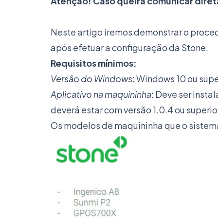
Atenção! Caso queira comunicar dire
Neste artigo iremos demonstrar o proce
após efetuar a configuração da Stone.
Requisitos mínimos:
Versão do Windows
: Windows 10 ou supe
Aplicativo na maquininha
: Deve ser insta
deverá estar com versão 1.0.4 ou superio
Os modelos de maquininha que o sistema