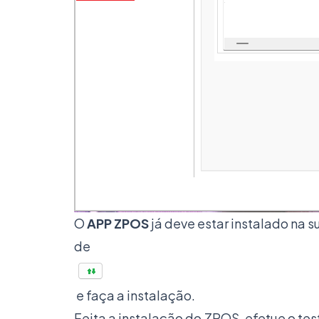
O
APP
ZPOS
já deve estar instalado na s
de
e faça a instalação.
Feita a instalação do ZPOS, efetue o te