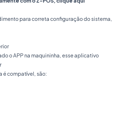
tamente com o Z-POS, clique aqui
dimento para correta configuração do sistema,
rior
lado o APP na maquininha, esse aplicativo
r
 é compatível, são: