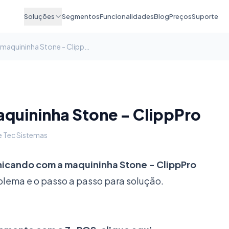
Soluções
Segmentos
Funcionalidades
Blog
Preços
Suporte
Comunicando com a maquininha Stone - ClippPro
uininha Stone - ClippPro
e Tec Sistemas
cando com a maquininha Stone - ClippPro
oblema e o passo a passo para solução.