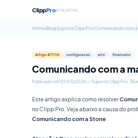
Clipp
Pro
BY BLUE TEC
Home
›
Blog
›
Suporte Clipp Pro
›
Artigo #1706
configuracao
erro
financeiro
Comunicando com a maq
Publicado em 01/03/2026 — Suporte Clipp Pro · Blu
Este artigo explica como resolver
Comuni
no Clipp Pro. Veja abaixo a causa do pr
Comunicando com a Stone