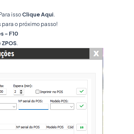
 Para isso
Clique Aqui
.
 para o próximo passo!
s - F10
e
ZPOS
.