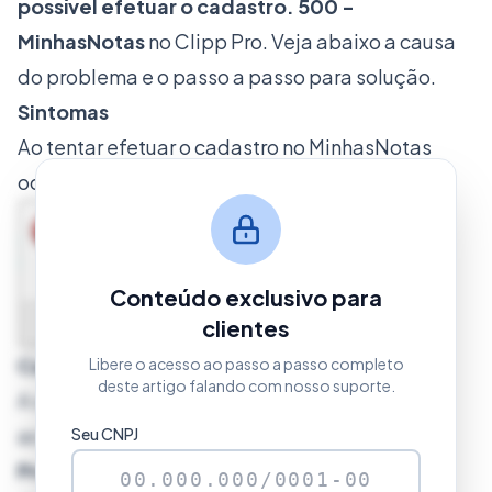
possível efetuar o cadastro. 500 -
MinhasNotas
no Clipp Pro. Veja abaixo a causa
do problema e o passo a passo para solução.
Sintomas
Ao tentar efetuar o cadastro no MinhasNotas
ocorre a seguinte mensagem:
Conteúdo exclusivo para
clientes
Causa
Libere o acesso ao passo a passo completo
deste artigo falando com nosso suporte.
A senha informada deve ser segura, não são
aceitas senhas fáceis, ex: 123456.
Seu CNPJ
Procedimento