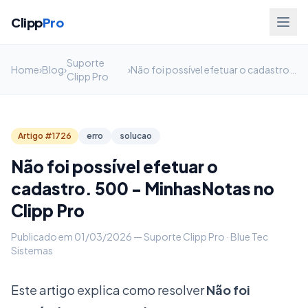
Clipp
Pro
Suporte
Home
›
Blog
›
›
Não foi possível efetuar o cadastro. 500 - MinhasNotas no Clipp Pro
Clipp Pro
Artigo #1726
erro
solucao
Não foi possível efetuar o
cadastro. 500 - MinhasNotas no
Clipp Pro
Publicado em 01/03/2026 — Suporte Clipp Pro · Blue Tec
Sistemas
Este artigo explica como resolver
Não foi