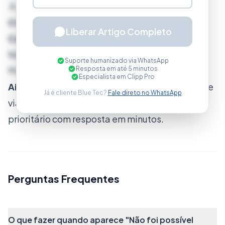
A senha deve conter no mínimo 8 dígitos
CONTENDO MINÚSCULA, MAIÚSCULA E
Liberar Artigo Completo
CARACTERE ESPECIAL!
Não foi possível efetuar o cadastro 500 -
Suporte humanizado via WhatsApp
Resposta em até 5 minutos
MinhasNotas
Especialista em Clipp Pro
Ainda com dificuldades?
Nossa equipe resolve
Já é cliente Blue Tec?
Fale direto no WhatsApp
via WhatsApp. Clientes Blue Tec têm suporte
prioritário com resposta em minutos.
Perguntas Frequentes
O que fazer quando aparece "Não foi possível