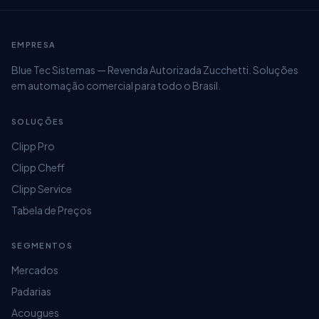
EMPRESA
Blue Tec Sistemas — Revenda Autorizada Zucchetti. Soluções
Clique em
Avançar
em automação comercial para todo o Brasil.
SOLUÇÕES
Clipp Pro
Clipp Cheff
Clipp Service
Tabela de Preços
SEGMENTOS
Mercados
Padarias
Acougues