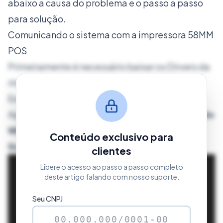
abaixo a causa do problema e o passo a passo
para solução.
Comunicando o sistema com a impressora 58MM
POS
Primeiramente é necessário baixar os Dirvers da
impressora, para isso
Clique Aqui
.
Extraia os arquivos dentro de uma pasta.
Após extrair os arquivos, vá até o
Menu Iniciar do
Windows
- pesquise por
Impressoras e
Conteúdo exclusivo para
Scanners
clientes
Libere o acesso ao passo a passo completo
deste artigo falando com nosso suporte.
Seu CNPJ