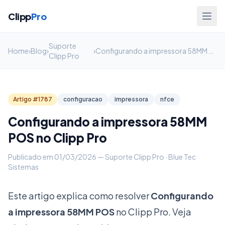
Clipp
Pro
Suporte
Home
›
Blog
›
›
Configurando a impressora 58MM POS no Clipp Pro
Clipp Pro
Artigo #1787
configuracao
impressora
nfce
Configurando a impressora 58MM
POS no Clipp Pro
Publicado em 01/03/2026 — Suporte Clipp Pro · Blue Tec
Sistemas
Este artigo explica como resolver
Configurando
a impressora 58MM POS
no Clipp Pro. Veja