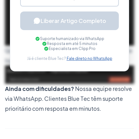
Liberar Artigo Completo
Suporte humanizado via WhatsApp
Resposta em até 5 minutos
Especialista em Clipp Pro
Quando abrir, clique em
Adicionar dispositivo
e
Já é cliente Blue Tec?
Fale direto no WhatsApp
logo depois
Adicionar manualmente
Ainda com dificuldades?
Nossa equipe resolve
via WhatsApp. Clientes Blue Tec têm suporte
Após clicar em Adicionar manualmente,
prioritário com resposta em minutos.
selecione a opção
Adicionar uma impressora
local ou de rede usnado configurações
manuais
e clique em
Avançar
.