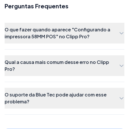
Perguntas Frequentes
O que fazer quando aparece "Configurando a
impressora 58MM POS" no Clipp Pro?
Qual a causa mais comum desse erro no Clipp
Pro?
Selecione uma porta USB que esteja disponível
O suporte da Blue Tec pode ajudar com esse
problema?