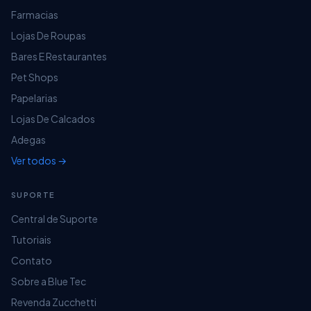
Coloque um nome mais simples para a
Farmacias
impressora, como por exemplo
POS58
e clique
Lojas De Roupas
em
Avançar
Bares E Restaurantes
Pet Shops
Papelarias
Lojas De Calcados
Adegas
Ver todos →
SUPORTE
Central de Suporte
Tutoriais
Contato
Sobre a Blue Tec
Clicando em avançar novamente, vai apresentar
Revenda Zucchetti
a tela abaixo, clique em
Imprimir Página de