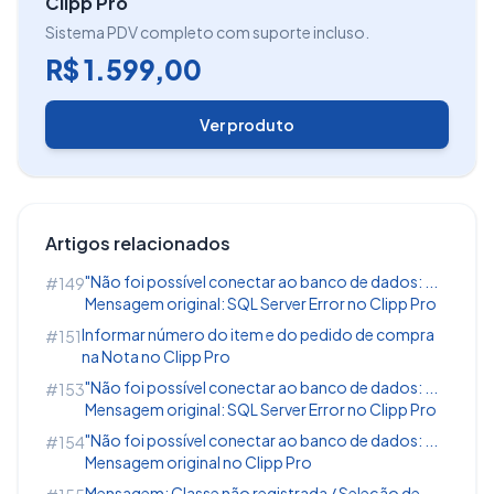
Clipp Pro
Sistema PDV completo com suporte incluso.
R$ 1.599,00
Ver produto
Clique no botão
Com Disco...
Artigos relacionados
"Não foi possível conectar ao banco de dados: ...
#149
Mensagem original: SQL Server Error no Clipp Pro
Informar número do item e do pedido de compra
#151
na Nota no Clipp Pro
"Não foi possível conectar ao banco de dados: ...
#153
Mensagem original: SQL Server Error no Clipp Pro
"Não foi possível conectar ao banco de dados: ...
#154
Mensagem original no Clipp Pro
Mensagem: Classe não registrada / Seleção de