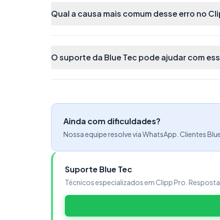
Coloque a senha e irá carregar todos os i
Qual a causa mais comum desse erro no Cli
considerado o mesmo.
Na opção
Campo a ser filtrado
selecion
por exempo Taxa ICMS/ISS:
O suporte da Blue Tec pode ajudar com es
Ainda com dificuldades?
Nossa equipe resolve via WhatsApp. Clientes Blu
Suporte Blue Tec
Técnicos especializados em Clipp Pro. Respost