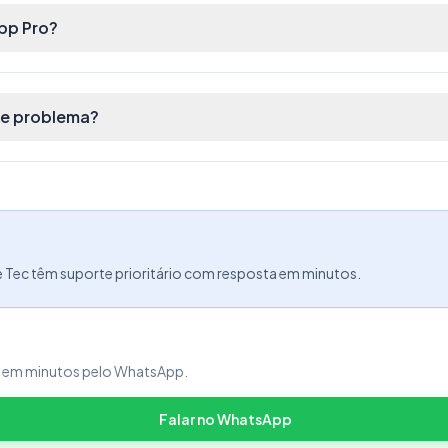
tens do estoque, caso tenha um filtro, será
pp Pro?
e o campo de taxa que deseja alterar, como
se problema?
e Tec têm suporte prioritário com resposta em minutos.
a em minutos pelo WhatsApp.
Falar no WhatsApp