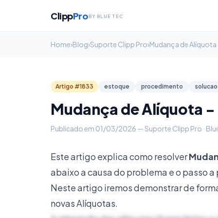
Clipp
Pro
BY BLUE TEC
Home
›
Blog
›
Suporte Clipp Pro
›
Mudança de Alíquota 
Artigo #1833
estoque
procedimento
solucao
Mudança de Alíquota -
Publicado em 01/03/2026 — Suporte Clipp Pro · Blu
Este artigo explica como resolver
Mudanç
abaixo a causa do problema e o passo a 
Neste artigo iremos demonstrar de forma
novas Alíquotas.