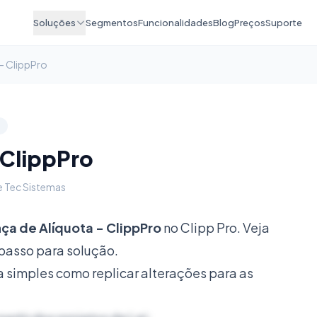
Soluções
Segmentos
Funcionalidades
Blog
Preços
Suporte
- ClippPro
 ClippPro
e Tec Sistemas
a de Alíquota - ClippPro
no Clipp Pro. Veja
passo para solução.
 simples como replicar alterações para as