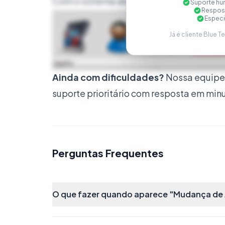
Com o sistema aberto, vá até o módulo 
Suporte hu
Respost
Especi
Já é cliente Blue T
Ainda com dificuldades?
Nossa equipe 
suporte prioritário com resposta em min
Perguntas Frequentes
O que fazer quando aparece "Mudança de Al