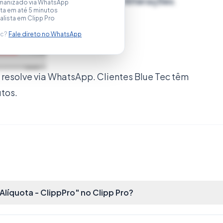
do
Estoque
-
Editar
-
Replicar Alterações
.
manizado via WhatsApp
a em até 5 minutos
alista em Clipp Pro
ec?
Fale direto no WhatsApp
resolve via WhatsApp. Clientes Blue Tec têm
utos.
íquota - ClippPro" no Clipp Pro?