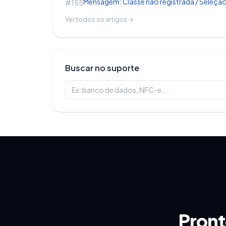
Mensagem: Classe não registrada / Seleção
#155
Ver todos os artigos →
Buscar no suporte
Lembrando que depois que gravar será 
tela!
Pront