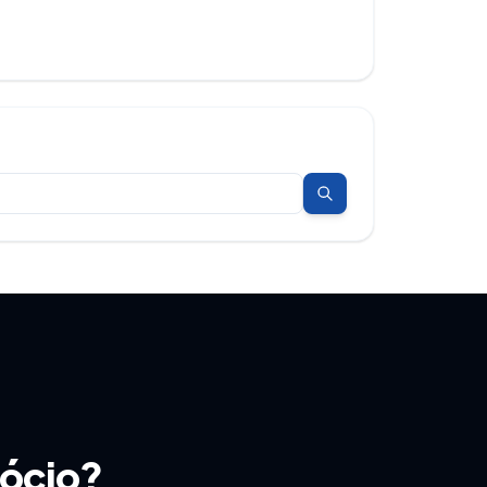
gócio?