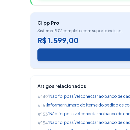
Clipp Pro
Sistema PDV completo com suporte incluso.
R$ 1.599,00
Pressionando
ENTER
, irá apresenta o c
que desejar, clique em
Aplicar
e depois
Artigos relacionados
"Não foi possível conectar ao banco de dado
#149
Informar número do item e do pedido de co
#151
"Não foi possível conectar ao banco de dado
#153
"Não foi possível conectar ao banco de dad
#154