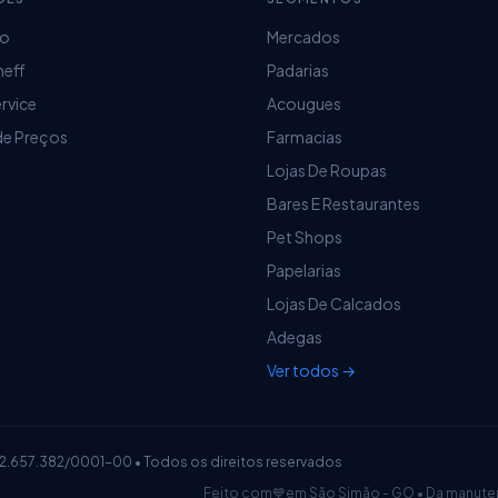
ro
Mercados
 pagar
heff
Padarias
ervice
Acougues
de Preços
Farmacias
Lojas De Roupas
Bares E Restaurantes
Pet Shops
Papelarias
Lojas De Calcados
Adegas
Ver todos →
12.657.382/0001-00 • Todos os direitos reservados
💙
Feito com
em São Simão - GO • Da manute