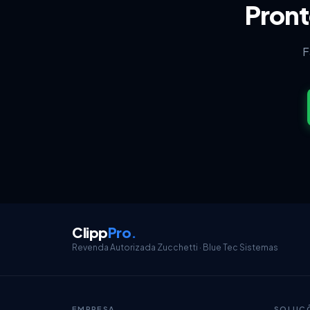
Pront
F
Financeiro
Relatórios Caixa/Livro Caixa
Clipp
Pro
.
Revenda Autorizada Zucchetti · Blue Tec Sistemas
EMPRESA
SOLUÇ