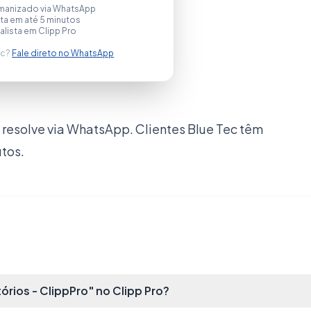
manizado via WhatsApp
a em até 5 minutos
alista em Clipp Pro
ec?
Fale direto no WhatsApp
resolve via WhatsApp. Clientes Blue Tec têm
utos.
rios - ClippPro" no Clipp Pro?