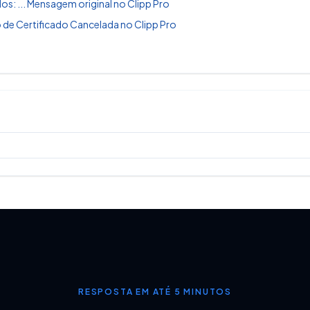
os: ... Mensagem original no Clipp Pro
 de Certificado Cancelada no Clipp Pro
a e NF Venda)
RESPOSTA EM ATÉ 5 MINUTOS