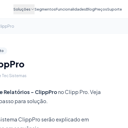
Soluções
Segmentos
Funcionalidades
Blog
Preços
Suporte
ClippPro
to
ippPro
e Tec Sistemas
e Relatórios - ClippPro
no Clipp Pro. Veja
passo para solução.
o sistema ClippPro serão explicado em