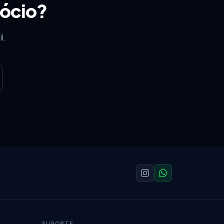
gócio?
l.
SUPORTE