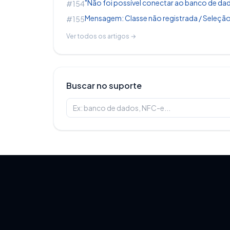
"Não foi possível conectar ao banco de dad
#154
Mensagem: Classe não registrada / Seleção
#155
Relatórios Compras e Vendas (NF Compr
Ver todos os artigos →
Vendas
Buscar no suporte
Compras