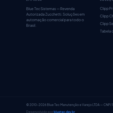
Clipp P
Relatórios Contas a Receber e Contas a
Blue Tec Sistemas — Revenda
Autorizada Zucchetti. Soluções em
Clipp C
Receber
automação comercial para todo o
Clipp S
Brasil.
Tabela 
Pagar
© 2010–2026 Blue Tec Manutenção e Varejo LTDA — CNPJ 
Desenvolvido por
bluetec.dev.br