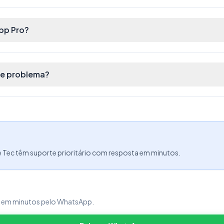
pp Pro?
se problema?
e Tec têm suporte prioritário com resposta em minutos.
a em minutos pelo WhatsApp.