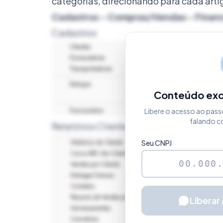
categorias, direcionando para cada art
Cadastros
-
Compras/Vendas
-
Finan
Cadastros
Conteúdo excl
Libere o acesso ao pass
falando c
Relatórios Clientes
Seu CNPJ
Liberar