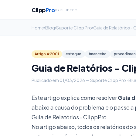
Clipp
Pro
BY BLUE TEC
Home
›
Blog
›
Suporte Clipp Pro
›
Guia de Relatórios - 
Artigo #2001
estoque
financeiro
procedimen
Guia de Relatórios - Cl
Publicado em 01/03/2026 — Suporte Clipp Pro · Blu
Este artigo explica como resolver
Guia d
abaixo a causa do problema e o passo a 
Guia de Relatórios - ClippPro
No artigo abaixo, todos os relatórios d