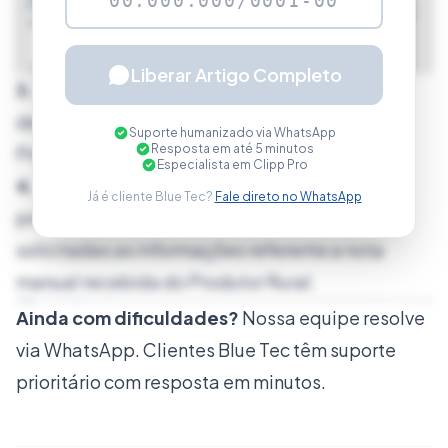
Liberar Artigo Completo
3.
Realize o lançamento das
demais informações da nota (Fornecedor,
Suporte humanizado via WhatsApp
Resposta em até 5 minutos
Produtos, Forma de pagamento...).
Especialista em Clipp Pro
4.
Abaixo dos dados “
Dados Adicionais
”,
Já é cliente Blue Tec?
Fale direto no WhatsApp
pressione o botão “
Prod. Rural
” onde serão
solicitadas as informações referente a nota
manual recebida do Produtor Rural.
Ainda com dificuldades?
Nossa equipe resolve
via WhatsApp. Clientes Blue Tec têm suporte
prioritário com resposta em minutos.