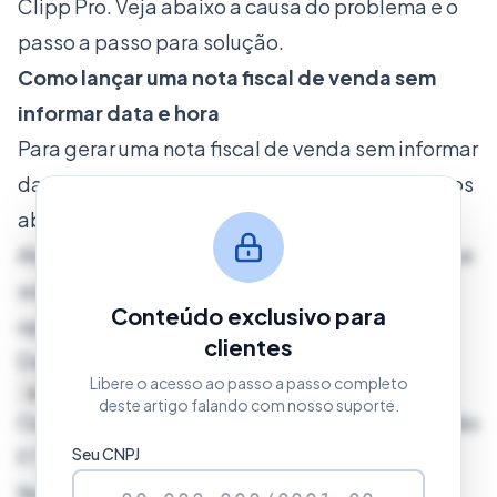
Clipp Pro. Veja abaixo a causa do problema e o
passo a passo para solução.
Como lançar uma nota fiscal de venda sem
informar data e hora
Para gerar uma nota fiscal de venda sem informar
data e hora de saída, verifique os procedimentos
abaixo:
Abra o Módulo de Notas Fiscais de Venda, clique
sobre o botão Novo, informe a natureza de
Conteúdo exclusivo para
operação, em seguida o cliente no (+)
clientes
Destinatário:
Libere o acesso ao passo a passo completo
deste artigo falando com nosso suporte.
Ou pressione no nome do Destinatário e no botão
Seu CNPJ
F7 no teclado.
Nos campos Data de saída e Hora de saída