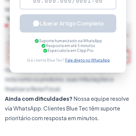
apague as informações e pressione a tecla
“
Enter
”.
Liberar Artigo Completo
Suporte humanizado via WhatsApp
Resposta em até 5 minutos
Especialista em Clipp Pro
Já é cliente Blue Tec?
Fale direto no WhatsApp
Após basta lançar as demais informações da
nota como os produtos, suas tributações e
finalizar a Nota Fiscal.
Ainda com dificuldades?
Nossa equipe resolve
via WhatsApp. Clientes Blue Tec têm suporte
prioritário com resposta em minutos.