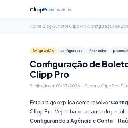
Clipp
Pro
BY BLUE TEC
Home
›
Blog
›
Suporte Clipp Pro
›
Artigo #624
configuracao
financeiro
procedi
Configuração de Boleto
Clipp Pro
Publicado em 01/03/2026 — Suporte Clipp Pro · Blu
Este artigo explica como resolver
Config
Clipp Pro. Veja abaixo a causa do probl
Configurando a Agência e Conta
- Ita