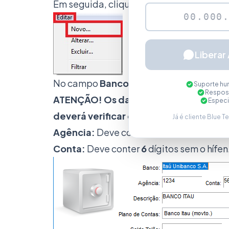
Em seguida, clique no botão
Editar- Nov
Liberar
No campo
Banco
preencha o
Itaú Uniba
Suporte hu
Respost
ATENÇÃO! Os dados informados nas i
Especi
deverá verificar quais números preen
Já é cliente Blue T
Agência:
Deve conter
4
dígitos sem o híf
Conta:
Deve conter
6
dígitos sem o hífen