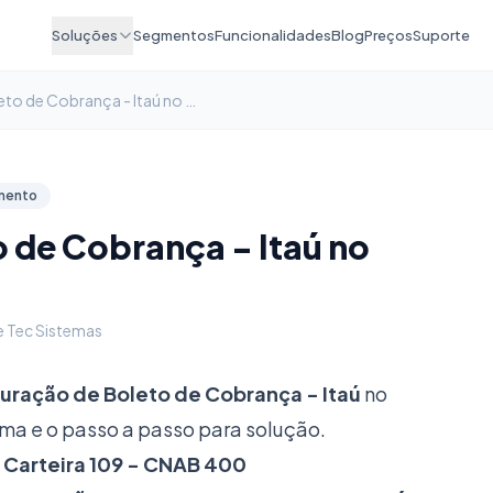
Soluções
Segmentos
Funcionalidades
Blog
Preços
Suporte
Configuração de Boleto de Cobrança - Itaú no Clipp Pro
mento
 de Cobrança - Itaú no
e Tec Sistemas
uração de Boleto de Cobrança - Itaú
no
ema e o passo a passo para solução.
ú Carteira 109 - CNAB 400