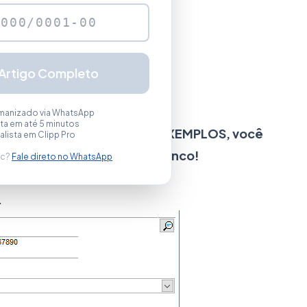
o.​
 Artigo Completo
nco S.A.
manizado via WhatsApp
a em até 5 minutos
magens abaixo são apenas EXEMPLOS, você
alista em Clipp Pro
cher diretamente com seu banco!
ec?
Fale direto no WhatsApp
en.
.