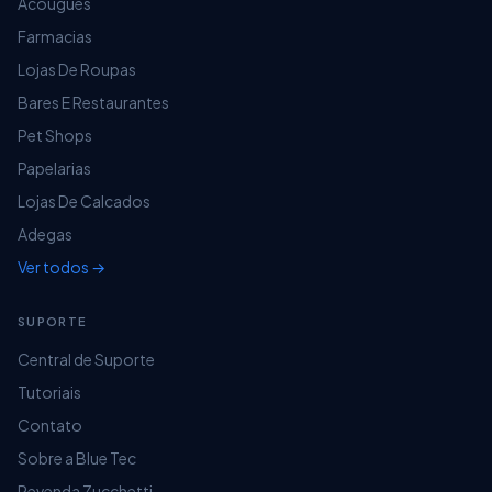
Acougues
Farmacias
Lojas De Roupas
Bares E Restaurantes
Pet Shops
Papelarias
Lojas De Calcados
Adegas
Ver todos →
SUPORTE
Central de Suporte
Tutoriais
Contato
Sobre a Blue Tec
Revenda Zucchetti