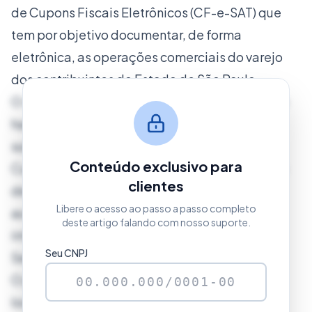
de Cupons Fiscais Eletrônicos (CF-e-SAT) que
tem por objetivo documentar, de forma
eletrônica, as operações comerciais do varejo
dos contribuintes do Estado de São Paulo.
O equipamento SAT é um módulo composto de
hardware e software embarcado, que visa a
substituição dos atuais ECFs (Emissores de
Conteúdo exclusivo para
Cupons Fiscais) no âmbito do varejo do Estado
clientes
de São Paulo. Esse equipamento irá gerar e
Libere o acesso ao passo a passo completo
autenticar os CF-e-SAT, e, por intermédio da
deste artigo falando com nosso suporte.
internet, transmiti-los periodicamente à
Seu CNPJ
Secretaria da Fazenda.
O projeto possibilitará aos consumidores
localizar na internet o documento fiscal em um