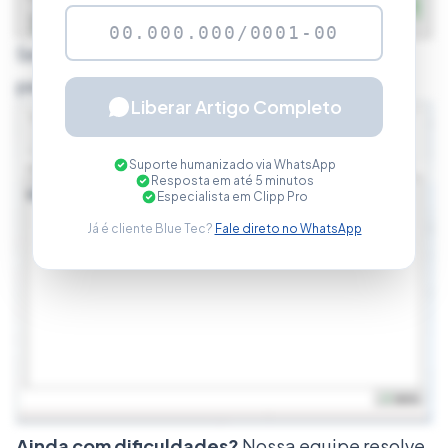
Selecione a opção Pré-Venda e localize o
pedido que será faturado:
Liberar Artigo Completo
Suporte humanizado via WhatsApp
Resposta em até 5 minutos
Especialista em Clipp Pro
Já é cliente Blue Tec?
Fale direto no WhatsApp
Confirme a importação, verifique as informações
Ainda com dificuldades?
Nossa equipe resolve