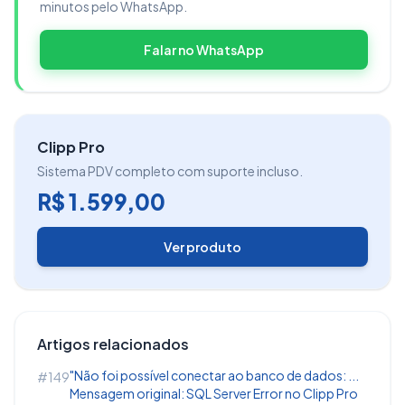
minutos pelo WhatsApp.
Falar no WhatsApp
Clipp Pro
Sistema PDV completo com suporte incluso.
R$ 1.599,00
Por fim, verifique as informações do cupom fiscal
Ver produto
e finalize-o. Desta forma, a Pré-Venda constará
como finalizada.
Nota Fiscal de Consumidor Eletrônica (NFC-
Artigos relacionados
e/SAT)
"Não foi possível conectar ao banco de dados: ...
#149
O emissor de NFC-e/SAT também permite a
Mensagem original: SQL Server Error no Clipp Pro