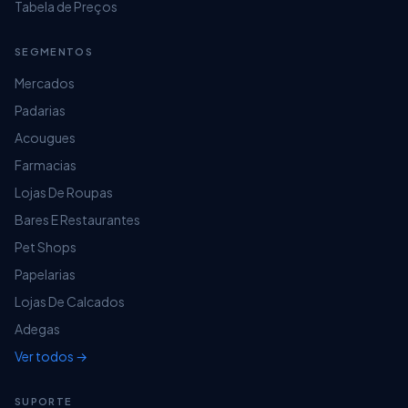
Tabela de Preços
SEGMENTOS
Mercados
Padarias
Acougues
Farmacias
Lojas De Roupas
Bares E Restaurantes
Pet Shops
Papelarias
Lojas De Calcados
Adegas
Ver todos →
SUPORTE