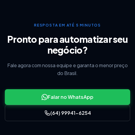
RESPOSTA EM ATÉ 5 MINUTOS
Pronto para automatizar seu
Caso a opção
ClippCheff - Trabalhar com
negócio?
controle de mesas
dentro das configurações da
NFC-e estiver marcada, será apresentada a
Fale agora com nossa equipe e garanta o menor preço
do Brasil.
seguinte tela:
Falar no WhatsApp
(64) 99941-6254