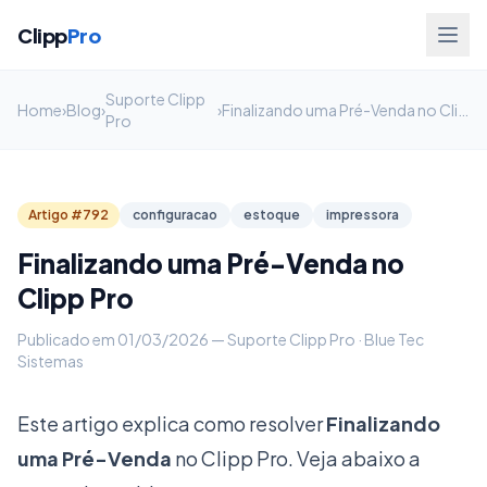
Clipp
Pro
Suporte Clipp
Home
›
Blog
›
›
Finalizando uma Pré-Venda no Clipp Pro
Pro
Artigo #792
configuracao
estoque
impressora
Finalizando uma Pré-Venda no
Clipp Pro
Publicado em 01/03/2026 — Suporte Clipp Pro · Blue Tec
Sistemas
Este artigo explica como resolver
Finalizando
uma Pré-Venda
no Clipp Pro. Veja abaixo a