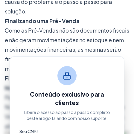
causa do problema e o passo a passo para
solução.
Finalizando uma Pré-Venda
Como as Pré-Vendas não são documentos fiscais
e não geram movimentações no estoque e nem
movimentações financeiras, as mesmas serão
finalizadas apenas mediante o faturamento da
mesma na Nota Fiscal, Cupom Fiscal, Nota
Fiscal de Consumidor Eletrônica ou SAT.
Nota Fiscal de Venda/Nota Fiscal Eletrônica
Conteúdo exclusivo para
Para finalizar uma Pré-Venda através de uma
clientes
Nota Fiscal, acesse o módulo de Nota Fiscal de
Libere o acesso ao passo a passo completo
Venda/Nota Fiscal Eletrônica em seu Clipp Pro,
deste artigo falando com nosso suporte.
abra uma nova nota e clique no botão
Importar
.
Seu CNPJ