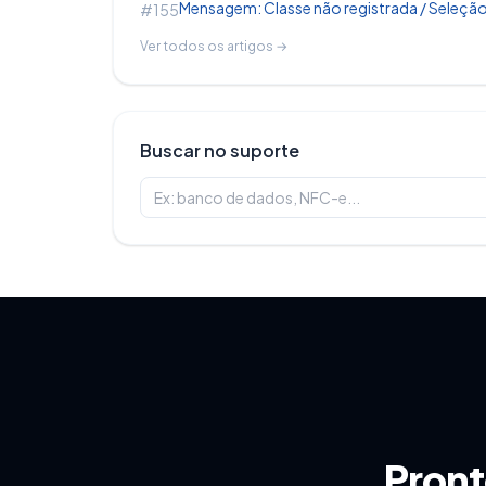
Mensagem: Classe não registrada / Seleção
#155
Ver todos os artigos →
Buscar no suporte
Pront