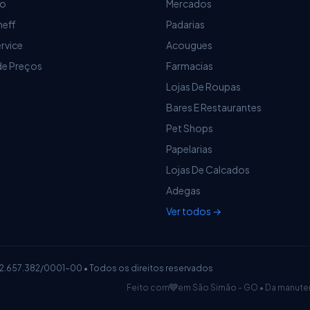
ro
Mercados
heff
Padarias
ervice
Acougues
de Preços
Farmacias
Lojas De Roupas
Bares E Restaurantes
Pet Shops
Papelarias
Lojas De Calcados
Adegas
Ver todos →
12.657.382/0001-00 • Todos os direitos reservados
💙
Feito com
em São Simão - GO • Da manute