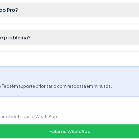
pp Pro?
se problema?
e Tec têm suporte prioritário com resposta em minutos.
a em minutos pelo WhatsApp.
Falar no WhatsApp