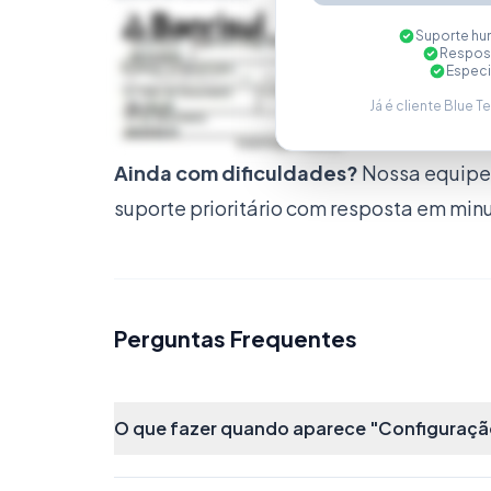
Suporte hu
Respost
Especi
Já é cliente Blue T
Ainda com dificuldades?
Nossa equipe 
suporte prioritário com resposta em min
Perguntas Frequentes
O que fazer quando aparece "Configuração 