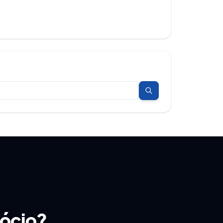
gócio?