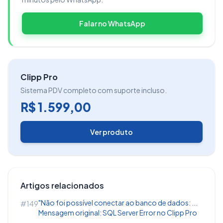
para nota, é necessário realizar os
Falar no WhatsApp
procedimentos abaixo:
Abra o cadastro do C
lientes
que está sendo
importado juntamente com o cupom, no módulo
Clipp Pro
de clientes
Sistema PDV completo com suporte incluso.
R$ 1.599,00
Clique no botão
Endereços Adicionais
e
Ver produto
preencha o
Endereço de Entrega
com os dados
do emitente, ou seja, os dados da sua própria
empresa:
Artigos relacionados
"Não foi possível conectar ao banco de dados: ...
#149
Mensagem original: SQL Server Error no Clipp Pro