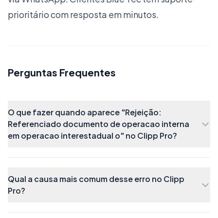
conforme procedimentos indicados
clicando
prioritário com resposta em minutos.
aqui
Caso a nota que está sendo realizada for de
devolução, é necessário reabrir essa nota no
módulo de
Compras
Perguntas Frequentes
O que fazer quando aparece "Rejeição:
Após reabrir, é necessário conferir o
Referenciado documento de operacao interna
em operacao interestadual o" no Clipp Pro?
modelo,
preencha o Modelo correto dessa nota
do fornecedor (deve ser diferente de 1) e
preencha a
chave de acesso da NFe de origem
Qual a causa mais comum desse erro no Clipp
da mesma:
Pro?