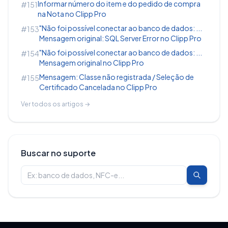
Informar número do item e do pedido de compra
#151
na Nota no Clipp Pro
"Não foi possível conectar ao banco de dados: ...
#153
Mensagem original: SQL Server Error no Clipp Pro
"Não foi possível conectar ao banco de dados: ...
#154
Mensagem original no Clipp Pro
Mensagem: Classe não registrada / Seleção de
#155
Certificado Cancelada no Clipp Pro
Ver todos os artigos →
Buscar no suporte
No momento da emissão da nota, ao importar o
cupom, é necessário marcar a opção
Usar
endereço entrega.