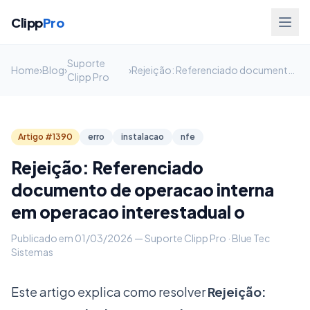
Clipp
Pro
Suporte
Home
›
Blog
›
›
Rejeição: Referenciado documento de operacao interna em operacao interestadual ou com o... no Clipp Pro
Clipp Pro
Artigo #1390
erro
instalacao
nfe
Rejeição: Referenciado
documento de operacao interna
em operacao interestadual o
Publicado em 01/03/2026 — Suporte Clipp Pro · Blue Tec
Sistemas
Este artigo explica como resolver
Rejeição: