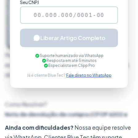
Seu CNPJ
Liberar Artigo Completo
Para NF-es com operações interestaduais ou
Suporte humanizado via WhatsApp
Resposta em até 5 minutos
exterior
não
é permitido referenciar documento
Especialista em Clipp Pro
de operação interna.
Já é cliente Blue Tec?
Fale direto no WhatsApp
Como Resolver?
Nota de devolução de compra (CFOP 6202 e
similares)
Ainda com dificuldades?
Nossa equipe resolve
Pirmeiramente é necessário atualizar o sistema
via WhatsApp. Clientes Blue Tec têm suporte