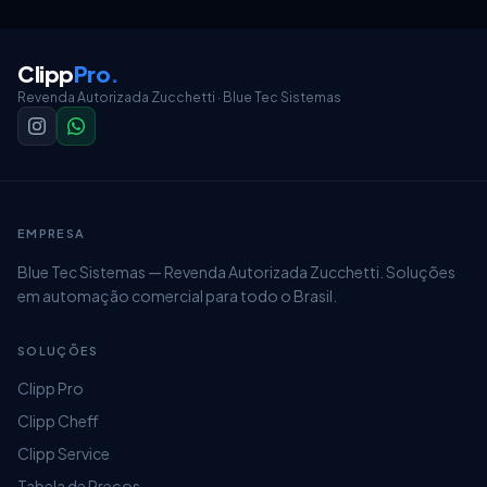
operacao interna em operacao interestadual ou
com o exterior
Clipp
Pro
.
Revenda Autorizada Zucchetti · Blue Tec Sistemas
EMPRESA
Blue Tec Sistemas — Revenda Autorizada Zucchetti. Soluções
em automação comercial para todo o Brasil.
SOLUÇÕES
Clipp Pro
Clipp Cheff
Clipp Service
Tabela de Preços