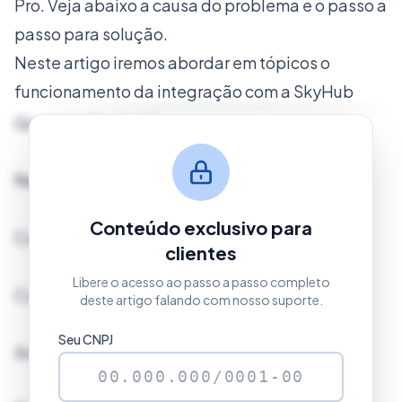
Pro. Veja abaixo a causa do problema e o passo a
passo para solução.
Neste artigo iremos abordar em tópicos o
funcionamento da integração com a SkyHub
Quem é a SkyHub?
Requisitos para vender no B2W Marketplace
Conteúdo exclusivo para
Como efetuar o cadastro?
clientes
Libere o acesso ao passo a passo completo
Configurando no Clipp
deste artigo falando com nosso suporte.
Seu CNPJ
Anunciando produtos no SkyHub