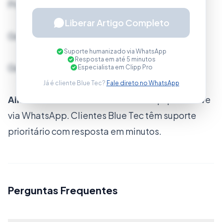
Produtos anunciados
Liberar Artigo Completo
Gerenciamento de pedidos
Suporte humanizado via WhatsApp
Resposta em até 5 minutos
Gerenciamento de Entregas
Especialista em Clipp Pro
Já é cliente Blue Tec?
Fale direto no WhatsApp
Ainda com dificuldades?
Nossa equipe resolve
via WhatsApp. Clientes Blue Tec têm suporte
prioritário com resposta em minutos.
Perguntas Frequentes