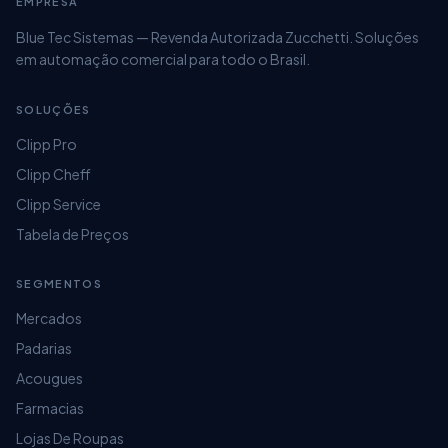
EMPRESA
Blue Tec Sistemas — Revenda Autorizada Zucchetti. Soluções
em automação comercial para todo o Brasil.
SOLUÇÕES
Clipp Pro
Clipp Cheff
Clipp Service
Tabela de Preços
SEGMENTOS
Mercados
Padarias
Acougues
Farmacias
Lojas De Roupas