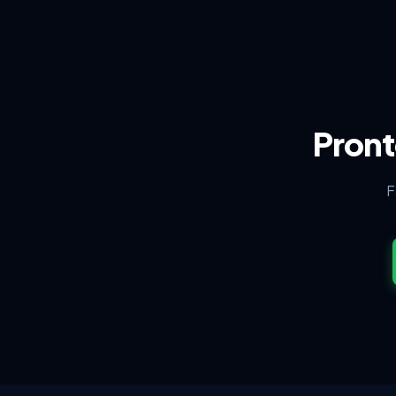
Pront
F