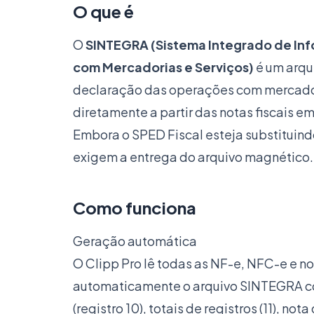
O que é
O
SINTEGRA (Sistema Integrado de In
com Mercadorias e Serviços)
é um arqu
declaração das operações com mercador
diretamente a partir das notas fiscais e
Embora o SPED Fiscal esteja substituin
exigem a entrega do arquivo magnético.
Como funciona
Geração automática
O Clipp Pro lê todas as NF-e, NFC-e e n
automaticamente o arquivo SINTEGRA com
(registro 10), totais de registros (11), nota