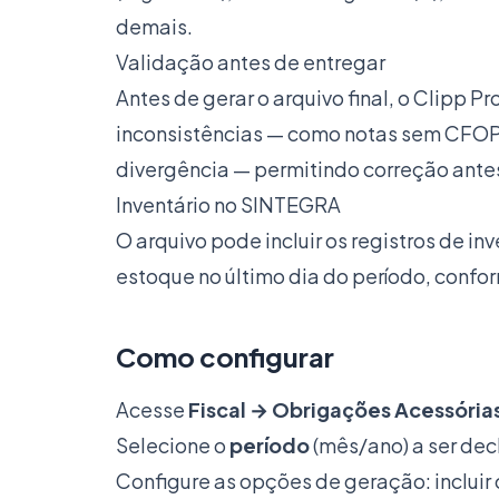
demais.
Validação antes de entregar
Antes de gerar o arquivo final, o Clipp Pr
inconsistências — como notas sem CFOP
divergência — permitindo correção antes
Inventário no SINTEGRA
O arquivo pode incluir os registros de in
estoque no último dia do período, confo
Como configurar
Acesse
Fiscal → Obrigações Acessóri
Selecione o
período
(mês/ano) a ser dec
Configure as opções de geração: incluir 