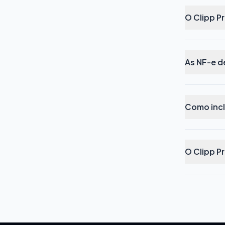
O Clipp P
As NF-e 
Como incl
O Clipp P