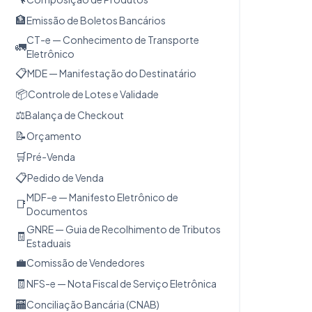
🏦
Emissão de Boletos Bancários
CT-e — Conhecimento de Transporte
🚛
Eletrônico
📋
MDE — Manifestação do Destinatário
📦
Controle de Lotes e Validade
⚖️
Balança de Checkout
📝
Orçamento
🛒
Pré-Venda
📋
Pedido de Venda
MDF-e — Manifesto Eletrônico de
📑
Documentos
GNRE — Guia de Recolhimento de Tributos
🧾
Estaduais
💼
Comissão de Vendedores
🧾
NFS-e — Nota Fiscal de Serviço Eletrônica
🏧
Conciliação Bancária (CNAB)