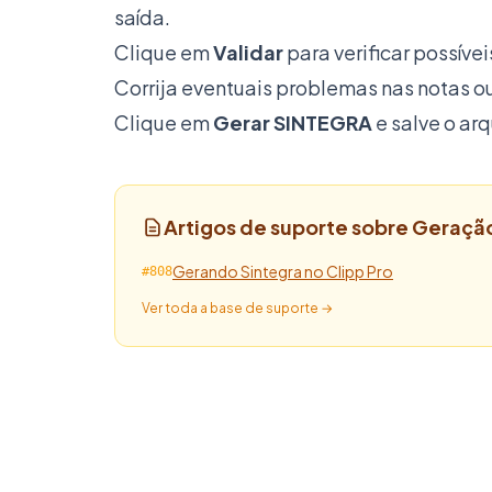
saída.
Clique em
Validar
para verificar possíve
Corrija eventuais problemas nas notas o
Clique em
Gerar SINTEGRA
e salve o arq
Artigos de suporte sobre Geraç
Gerando Sintegra no Clipp Pro
#808
Ver toda a base de suporte →