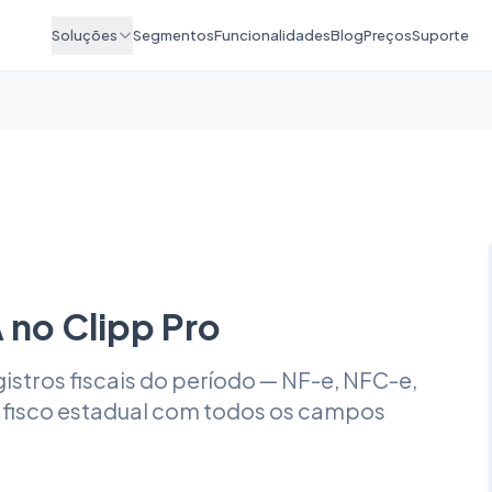
Soluções
Segmentos
Funcionalidades
Blog
Preços
Suporte
no Clipp Pro
stros fiscais do período — NF-e, NFC-e,
o fisco estadual com todos os campos