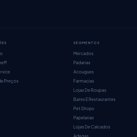
ÕES
SEGMENTOS
ro
Mercados
heff
Padarias
ervice
Acougues
de Preços
Farmacias
Lojas De Roupas
Bares E Restaurantes
Pet Shops
Papelarias
Lojas De Calcados
Adegas