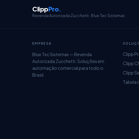
Clipp
Pro
.
Revenda Autorizada Zucchetti · Blue Tec Sistemas
EMPRESA
SOLUÇ
Clipp P
Blue Tec Sistemas — Revenda
Autorizada Zucchetti. Soluções em
Clipp C
automação comercial para todo o
Clipp S
Brasil.
Tabela 