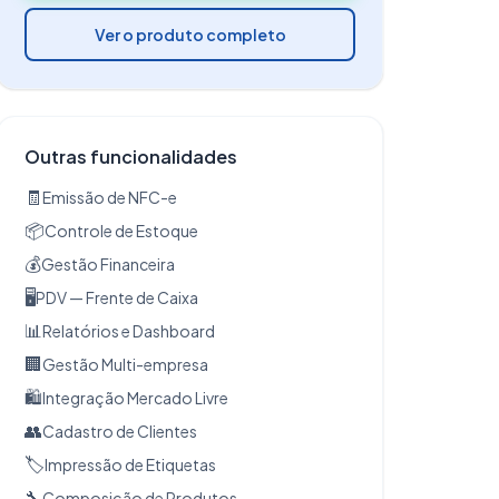
Ver o produto completo
Outras funcionalidades
🧾
Emissão de NFC-e
📦
Controle de Estoque
💰
Gestão Financeira
🖥️
PDV — Frente de Caixa
📊
Relatórios e Dashboard
🏢
Gestão Multi-empresa
🛍️
Integração Mercado Livre
👥
Cadastro de Clientes
🏷️
Impressão de Etiquetas
🔧
Composição de Produtos