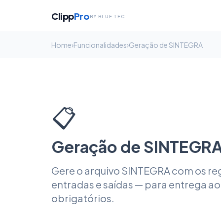
Clipp
Pro
BY BLUE TEC
Home
›
Funcionalidades
›
Geração de SINTEGRA
📋
Geração de SINTEGRA 
Gere o arquivo SINTEGRA com os regi
entradas e saídas — para entrega a
obrigatórios.