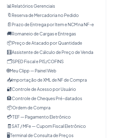
📊
Relatórios Gerenciais
🔖
Reserva de Mercadoria no Pedido
📄
Prazo de Entrega por Item e NCM na NF-e
🚚
Romaneio de Cargas e Entregas
📦
Preço de Atacado por Quantidade
🧮
Assistente de Cálculo de Preço de Venda
🗂️
SPED Fiscal e PIS/COFINS
🌐
Meu Clipp — Painel Web
📥
Importação de XML de NF de Compra
🔐
Controle de Acesso por Usuário
🏦
Controle de Cheques Pré-datados
📦
Ordem de Compra
💳
TEF — Pagamento Eletrônico
🧾
SAT / MFe — Cupom Fiscal Eletrônico
🖥️
Terminal de Consulta de Preços