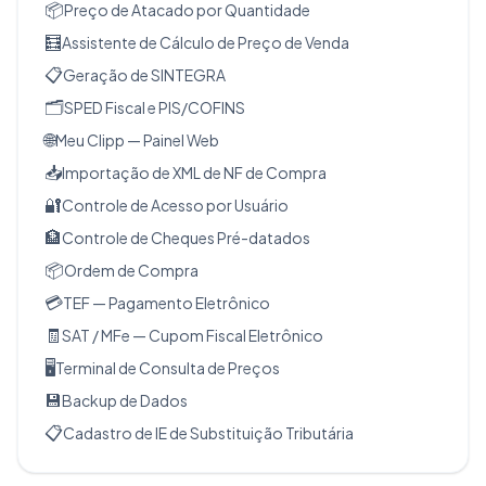
📦
Preço de Atacado por Quantidade
🧮
Assistente de Cálculo de Preço de Venda
📋
Geração de SINTEGRA
🗂️
SPED Fiscal e PIS/COFINS
🌐
Meu Clipp — Painel Web
📥
Importação de XML de NF de Compra
🔐
Controle de Acesso por Usuário
🏦
Controle de Cheques Pré-datados
📦
Ordem de Compra
💳
TEF — Pagamento Eletrônico
🧾
SAT / MFe — Cupom Fiscal Eletrônico
🖥️
Terminal de Consulta de Preços
💾
Backup de Dados
📋
Cadastro de IE de Substituição Tributária