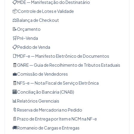
📋
MDE — Manifestação do Destinatário
📦
Controle de Lotes e Validade
⚖️
Balança de Checkout
📝
Orçamento
🛒
Pré-Venda
📋
Pedido de Venda
📑
MDF-e — Manifesto Eletrônico de Documentos
🧾
GNRE — Guia de Recolhimento de Tributos Estaduais
💼
Comissão de Vendedores
🧾
NFS-e — Nota Fiscal de Serviço Eletrônica
🏧
Conciliação Bancária (CNAB)
📊
Relatórios Gerenciais
🔖
Reserva de Mercadoria no Pedido
📄
Prazo de Entrega por Item e NCM na NF-e
🚚
Romaneio de Cargas e Entregas