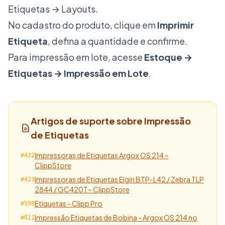
Etiquetas → Layouts.
No cadastro do produto, clique em
Imprimir
Etiqueta
, defina a quantidade e confirme.
Para impressão em lote, acesse
Estoque →
Etiquetas → Impressão em Lote
.
Artigos de suporte sobre Impressão
de Etiquetas
Impressoras de Etiquetas Argox OS 214 –
#422
ClippStore
Impressoras de Etiquetas Elgin BTP-L42 / Zebra TLP
#423
2844 / GC420T– ClippStore
Etiquetas - Clipp Pro
#598
Impressão Etiquetas de Bobina - Argox OS 214 no
#811