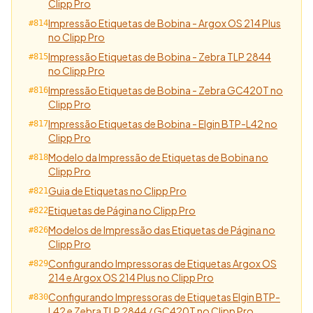
Clipp Pro
Impressão Etiquetas de Bobina - Argox OS 214 Plus
#814
no Clipp Pro
Impressão Etiquetas de Bobina - Zebra TLP 2844
#815
no Clipp Pro
Impressão Etiquetas de Bobina - Zebra GC420T no
#816
Clipp Pro
Impressão Etiquetas de Bobina - Elgin BTP-L42 no
#817
Clipp Pro
Modelo da Impressão de Etiquetas de Bobina no
#818
Clipp Pro
Guia de Etiquetas no Clipp Pro
#821
Etiquetas de Página no Clipp Pro
#822
Modelos de Impressão das Etiquetas de Página no
#826
Clipp Pro
Configurando Impressoras de Etiquetas Argox OS
#829
214 e Argox OS 214 Plus no Clipp Pro
Configurando Impressoras de Etiquetas Elgin BTP-
#830
L42 e Zebra TLP 2844 / GC420T no Clipp Pro