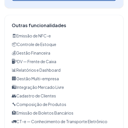
Outras funcionalidades
🧾
Emissão de NFC-e
📦
Controle de Estoque
💰
Gestão Financeira
🖥️
PDV — Frente de Caixa
📊
Relatórios e Dashboard
🏢
Gestão Multi-empresa
🛍️
Integração Mercado Livre
👥
Cadastro de Clientes
🔧
Composição de Produtos
🏦
Emissão de Boletos Bancários
🚛
CT-e — Conhecimento de Transporte Eletrônico